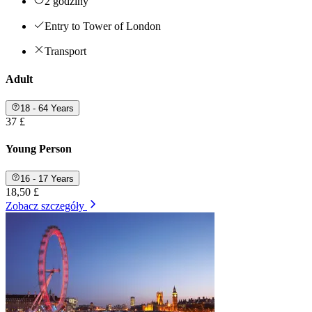
2 godziny
Entry to Tower of London
Transport
Adult
18 - 64 Years
37 £
Young Person
16 - 17 Years
18,50 £
Zobacz szczegóły