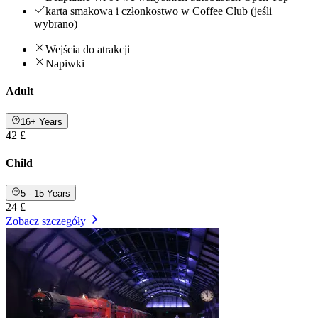
karta smakowa i członkostwo w Coffee Club (jeśli
wybrano)
Wejścia do atrakcji
Napiwki
Adult
16+ Years
42 £
Child
5 - 15 Years
24 £
Zobacz szczegóły