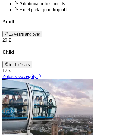
Additional refreshments
Hotel pick up or drop off
Adult
16 years and over
29 £
Child
5 - 15 Years
17 £
Zobacz szczegóły